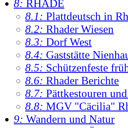
8:
RHADE
8.1:
Plattdeutsch in R
8.2:
Rhader Wiesen
8.3:
Dorf West
8.4:
Gaststätte Nienha
8.5:
Schützenfeste frü
8.6:
Rhader Berichte
8.7:
Pättkestouren un
8.8:
MGV "Cäcilia" R
9:
Wandern und Natur