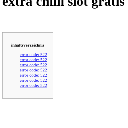
extra chilli slot gratis
inhaltsverzeichnis
error code: 522
error code: 522
error code: 522
error code: 522
error code: 522
error code: 522
error code: 522