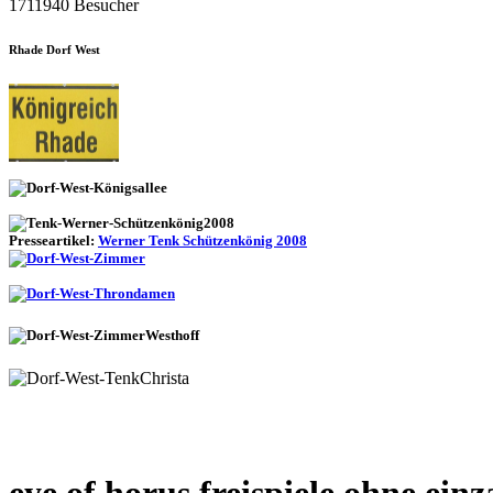
1711940 Besucher
Rhade Dorf West
Presseartikel:
Werner Tenk Schützenkönig 2008
eye of horus freispiele ohne ein