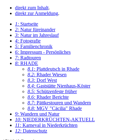
direkt zum Inhalt
.
direkt zur Anmeldung
.
1:
Startseite
2:
Natur füreinander
3:
Natur im Jahreslauf
4:
Fotografie
5:
Familienchronik
6:
Impressum - Persönliches
7:
Radtouren
8:
RHADE
8.1:
Plattdeutsch in Rhade
8.2:
Rhader Wiesen
8.3:
Dorf West
8.4:
Gaststätte Nienhaus-Köster
8.5:
Schützenfeste früher
8.6:
Rhader Berichte
8.7:
Pättkestouren und Wandern
8.8:
MGV "Cäcilia" Rhade
9:
Wandern und Natur
10:
NIEDERKRÜCHTEN-AKTUELL
11:
Karneval in Niederkrüchten
12:
Datenschutz