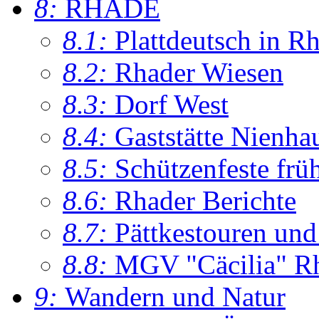
8:
RHADE
8.1:
Plattdeutsch in R
8.2:
Rhader Wiesen
8.3:
Dorf West
8.4:
Gaststätte Nienha
8.5:
Schützenfeste frü
8.6:
Rhader Berichte
8.7:
Pättkestouren un
8.8:
MGV "Cäcilia" R
9:
Wandern und Natur