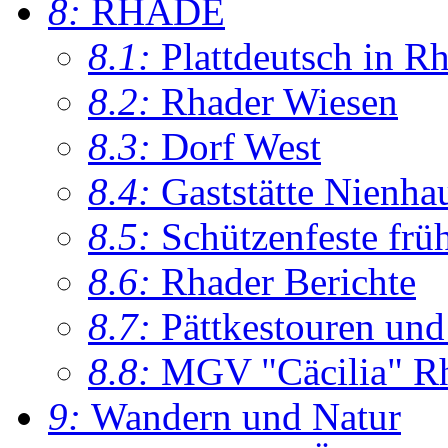
8:
RHADE
8.1:
Plattdeutsch in R
8.2:
Rhader Wiesen
8.3:
Dorf West
8.4:
Gaststätte Nienha
8.5:
Schützenfeste frü
8.6:
Rhader Berichte
8.7:
Pättkestouren un
8.8:
MGV "Cäcilia" R
9:
Wandern und Natur