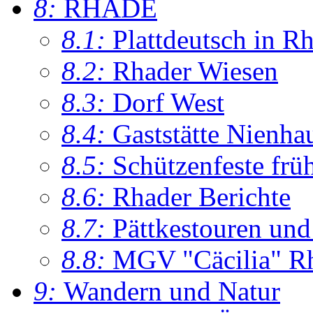
8:
RHADE
8.1:
Plattdeutsch in R
8.2:
Rhader Wiesen
8.3:
Dorf West
8.4:
Gaststätte Nienha
8.5:
Schützenfeste frü
8.6:
Rhader Berichte
8.7:
Pättkestouren un
8.8:
MGV "Cäcilia" R
9:
Wandern und Natur