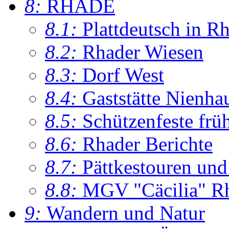
8:
RHADE
8.1:
Plattdeutsch in R
8.2:
Rhader Wiesen
8.3:
Dorf West
8.4:
Gaststätte Nienha
8.5:
Schützenfeste frü
8.6:
Rhader Berichte
8.7:
Pättkestouren un
8.8:
MGV "Cäcilia" R
9:
Wandern und Natur