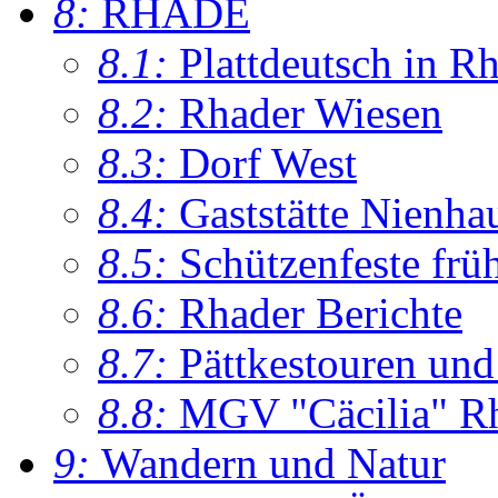
8:
RHADE
8.1:
Plattdeutsch in R
8.2:
Rhader Wiesen
8.3:
Dorf West
8.4:
Gaststätte Nienha
8.5:
Schützenfeste frü
8.6:
Rhader Berichte
8.7:
Pättkestouren un
8.8:
MGV "Cäcilia" R
9:
Wandern und Natur