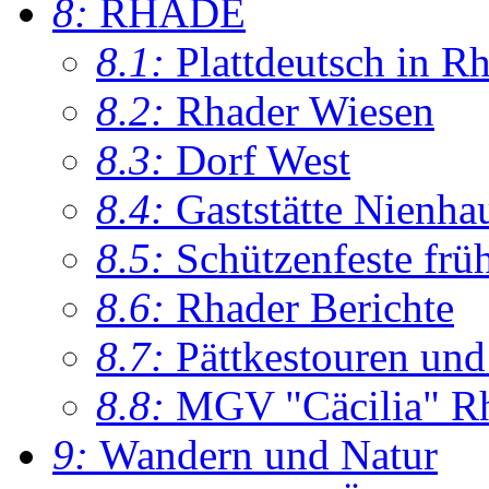
8:
RHADE
8.1:
Plattdeutsch in R
8.2:
Rhader Wiesen
8.3:
Dorf West
8.4:
Gaststätte Nienha
8.5:
Schützenfeste frü
8.6:
Rhader Berichte
8.7:
Pättkestouren un
8.8:
MGV "Cäcilia" R
9:
Wandern und Natur