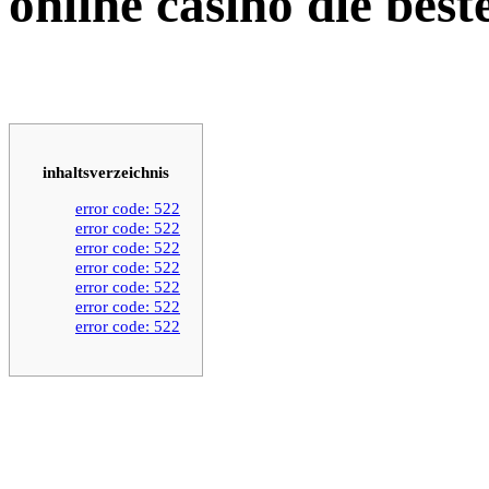
online casino die best
inhaltsverzeichnis
error code: 522
error code: 522
error code: 522
error code: 522
error code: 522
error code: 522
error code: 522