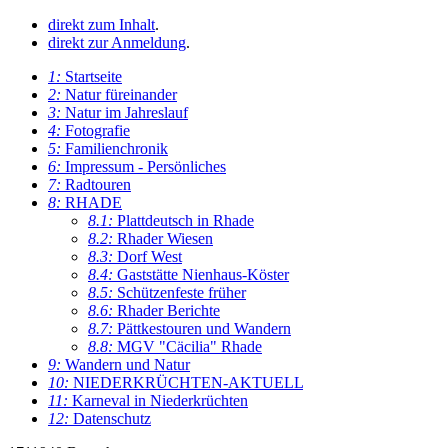
direkt zum Inhalt
.
direkt zur Anmeldung
.
1:
Startseite
2:
Natur füreinander
3:
Natur im Jahreslauf
4:
Fotografie
5:
Familienchronik
6:
Impressum - Persönliches
7:
Radtouren
8:
RHADE
8.1:
Plattdeutsch in Rhade
8.2:
Rhader Wiesen
8.3:
Dorf West
8.4:
Gaststätte Nienhaus-Köster
8.5:
Schützenfeste früher
8.6:
Rhader Berichte
8.7:
Pättkestouren und Wandern
8.8:
MGV "Cäcilia" Rhade
9:
Wandern und Natur
10:
NIEDERKRÜCHTEN-AKTUELL
11:
Karneval in Niederkrüchten
12:
Datenschutz