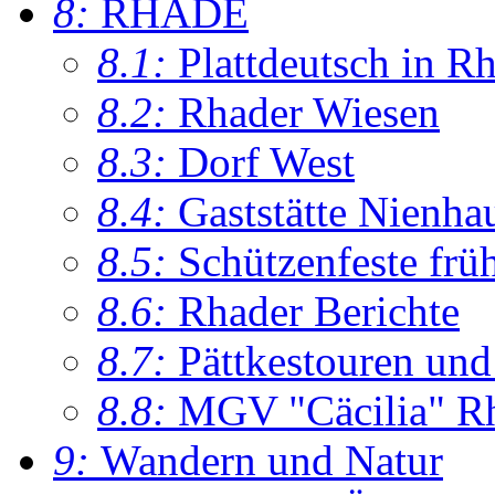
8:
RHADE
8.1:
Plattdeutsch in R
8.2:
Rhader Wiesen
8.3:
Dorf West
8.4:
Gaststätte Nienha
8.5:
Schützenfeste frü
8.6:
Rhader Berichte
8.7:
Pättkestouren un
8.8:
MGV "Cäcilia" R
9:
Wandern und Natur