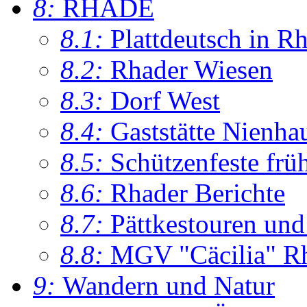
8:
RHADE
8.1:
Plattdeutsch in R
8.2:
Rhader Wiesen
8.3:
Dorf West
8.4:
Gaststätte Nienha
8.5:
Schützenfeste frü
8.6:
Rhader Berichte
8.7:
Pättkestouren un
8.8:
MGV "Cäcilia" R
9:
Wandern und Natur