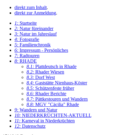
direkt zum Inhalt
.
direkt zur Anmeldung
.
1:
Startseite
2:
Natur füreinander
3:
Natur im Jahreslauf
4:
Fotografie
5:
Familienchronik
6:
Impressum - Persönliches
7:
Radtouren
8:
RHADE
8.1:
Plattdeutsch in Rhade
8.2:
Rhader Wiesen
8.3:
Dorf West
8.4:
Gaststätte Nienhaus-Köster
8.5:
Schützenfeste früher
8.6:
Rhader Berichte
8.7:
Pättkestouren und Wandern
8.8:
MGV "Cäcilia" Rhade
9:
Wandern und Natur
10:
NIEDERKRÜCHTEN-AKTUELL
11:
Karneval in Niederkrüchten
12:
Datenschutz