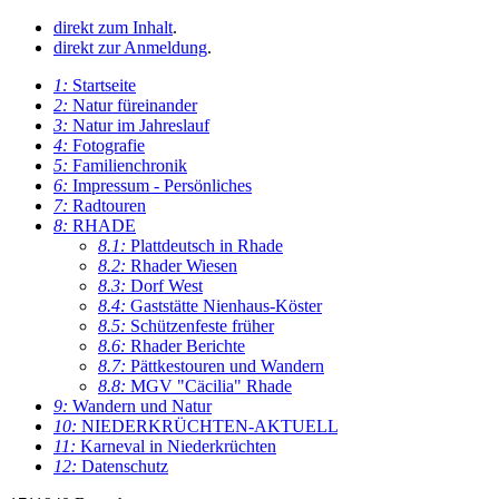
direkt zum Inhalt
.
direkt zur Anmeldung
.
1:
Startseite
2:
Natur füreinander
3:
Natur im Jahreslauf
4:
Fotografie
5:
Familienchronik
6:
Impressum - Persönliches
7:
Radtouren
8:
RHADE
8.1:
Plattdeutsch in Rhade
8.2:
Rhader Wiesen
8.3:
Dorf West
8.4:
Gaststätte Nienhaus-Köster
8.5:
Schützenfeste früher
8.6:
Rhader Berichte
8.7:
Pättkestouren und Wandern
8.8:
MGV "Cäcilia" Rhade
9:
Wandern und Natur
10:
NIEDERKRÜCHTEN-AKTUELL
11:
Karneval in Niederkrüchten
12:
Datenschutz