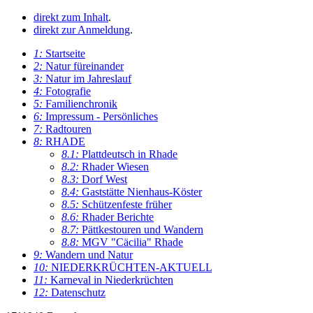
direkt zum Inhalt
.
direkt zur Anmeldung
.
1:
Startseite
2:
Natur füreinander
3:
Natur im Jahreslauf
4:
Fotografie
5:
Familienchronik
6:
Impressum - Persönliches
7:
Radtouren
8:
RHADE
8.1:
Plattdeutsch in Rhade
8.2:
Rhader Wiesen
8.3:
Dorf West
8.4:
Gaststätte Nienhaus-Köster
8.5:
Schützenfeste früher
8.6:
Rhader Berichte
8.7:
Pättkestouren und Wandern
8.8:
MGV "Cäcilia" Rhade
9:
Wandern und Natur
10:
NIEDERKRÜCHTEN-AKTUELL
11:
Karneval in Niederkrüchten
12:
Datenschutz