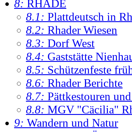
8:
RHADE
8.1:
Plattdeutsch in R
8.2:
Rhader Wiesen
8.3:
Dorf West
8.4:
Gaststätte Nienha
8.5:
Schützenfeste frü
8.6:
Rhader Berichte
8.7:
Pättkestouren un
8.8:
MGV "Cäcilia" R
9:
Wandern und Natur