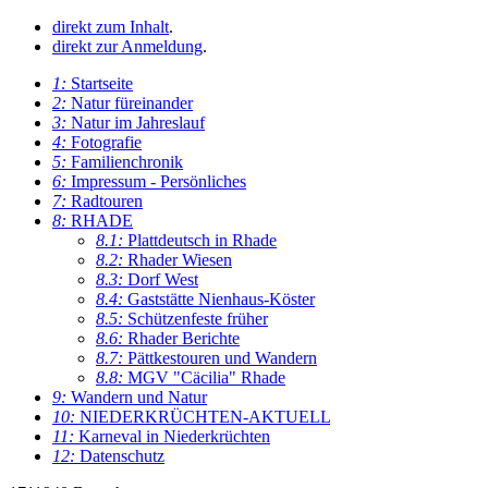
direkt zum Inhalt
.
direkt zur Anmeldung
.
1:
Startseite
2:
Natur füreinander
3:
Natur im Jahreslauf
4:
Fotografie
5:
Familienchronik
6:
Impressum - Persönliches
7:
Radtouren
8:
RHADE
8.1:
Plattdeutsch in Rhade
8.2:
Rhader Wiesen
8.3:
Dorf West
8.4:
Gaststätte Nienhaus-Köster
8.5:
Schützenfeste früher
8.6:
Rhader Berichte
8.7:
Pättkestouren und Wandern
8.8:
MGV "Cäcilia" Rhade
9:
Wandern und Natur
10:
NIEDERKRÜCHTEN-AKTUELL
11:
Karneval in Niederkrüchten
12:
Datenschutz