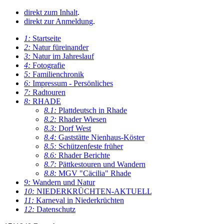
direkt zum Inhalt
.
direkt zur Anmeldung
.
1:
Startseite
2:
Natur füreinander
3:
Natur im Jahreslauf
4:
Fotografie
5:
Familienchronik
6:
Impressum - Persönliches
7:
Radtouren
8:
RHADE
8.1:
Plattdeutsch in Rhade
8.2:
Rhader Wiesen
8.3:
Dorf West
8.4:
Gaststätte Nienhaus-Köster
8.5:
Schützenfeste früher
8.6:
Rhader Berichte
8.7:
Pättkestouren und Wandern
8.8:
MGV "Cäcilia" Rhade
9:
Wandern und Natur
10:
NIEDERKRÜCHTEN-AKTUELL
11:
Karneval in Niederkrüchten
12:
Datenschutz