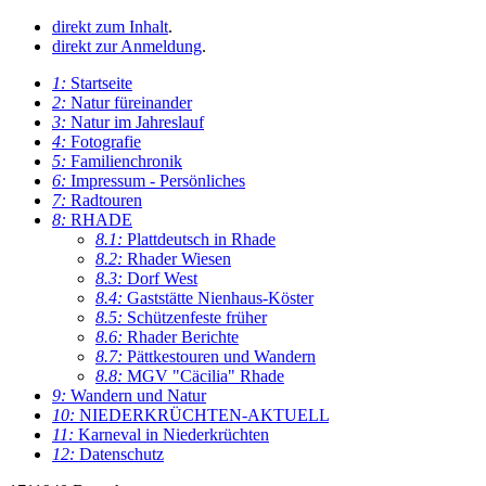
direkt zum Inhalt
.
direkt zur Anmeldung
.
1:
Startseite
2:
Natur füreinander
3:
Natur im Jahreslauf
4:
Fotografie
5:
Familienchronik
6:
Impressum - Persönliches
7:
Radtouren
8:
RHADE
8.1:
Plattdeutsch in Rhade
8.2:
Rhader Wiesen
8.3:
Dorf West
8.4:
Gaststätte Nienhaus-Köster
8.5:
Schützenfeste früher
8.6:
Rhader Berichte
8.7:
Pättkestouren und Wandern
8.8:
MGV "Cäcilia" Rhade
9:
Wandern und Natur
10:
NIEDERKRÜCHTEN-AKTUELL
11:
Karneval in Niederkrüchten
12:
Datenschutz