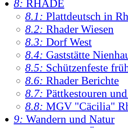
8:
RHADE
8.1:
Plattdeutsch in R
8.2:
Rhader Wiesen
8.3:
Dorf West
8.4:
Gaststätte Nienha
8.5:
Schützenfeste frü
8.6:
Rhader Berichte
8.7:
Pättkestouren un
8.8:
MGV "Cäcilia" R
9:
Wandern und Natur