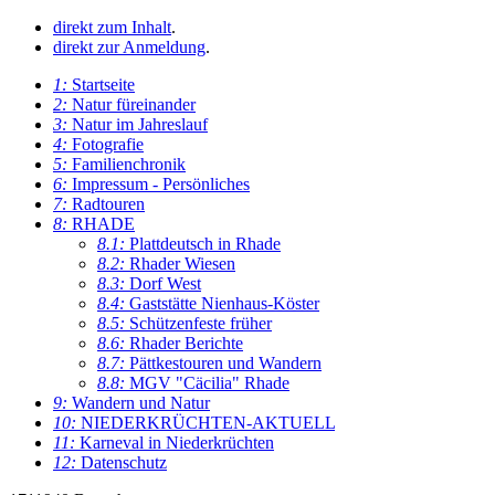
direkt zum Inhalt
.
direkt zur Anmeldung
.
1:
Startseite
2:
Natur füreinander
3:
Natur im Jahreslauf
4:
Fotografie
5:
Familienchronik
6:
Impressum - Persönliches
7:
Radtouren
8:
RHADE
8.1:
Plattdeutsch in Rhade
8.2:
Rhader Wiesen
8.3:
Dorf West
8.4:
Gaststätte Nienhaus-Köster
8.5:
Schützenfeste früher
8.6:
Rhader Berichte
8.7:
Pättkestouren und Wandern
8.8:
MGV "Cäcilia" Rhade
9:
Wandern und Natur
10:
NIEDERKRÜCHTEN-AKTUELL
11:
Karneval in Niederkrüchten
12:
Datenschutz