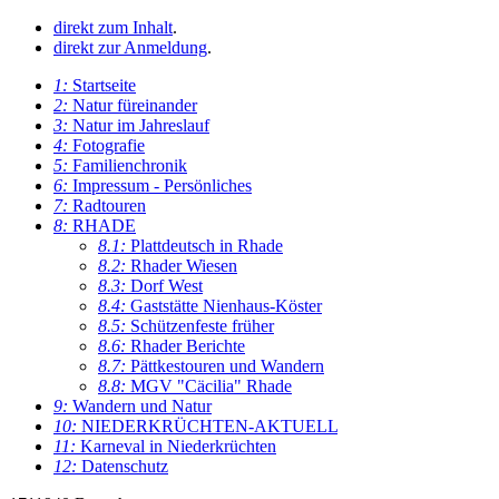
direkt zum Inhalt
.
direkt zur Anmeldung
.
1:
Startseite
2:
Natur füreinander
3:
Natur im Jahreslauf
4:
Fotografie
5:
Familienchronik
6:
Impressum - Persönliches
7:
Radtouren
8:
RHADE
8.1:
Plattdeutsch in Rhade
8.2:
Rhader Wiesen
8.3:
Dorf West
8.4:
Gaststätte Nienhaus-Köster
8.5:
Schützenfeste früher
8.6:
Rhader Berichte
8.7:
Pättkestouren und Wandern
8.8:
MGV "Cäcilia" Rhade
9:
Wandern und Natur
10:
NIEDERKRÜCHTEN-AKTUELL
11:
Karneval in Niederkrüchten
12:
Datenschutz