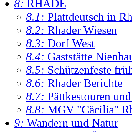
8:
RHADE
8.1:
Plattdeutsch in R
8.2:
Rhader Wiesen
8.3:
Dorf West
8.4:
Gaststätte Nienha
8.5:
Schützenfeste frü
8.6:
Rhader Berichte
8.7:
Pättkestouren un
8.8:
MGV "Cäcilia" R
9:
Wandern und Natur