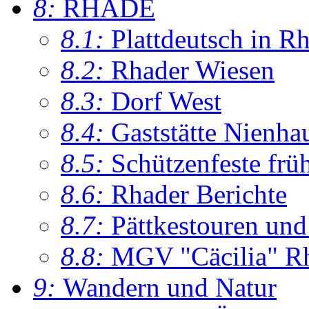
8:
RHADE
8.1:
Plattdeutsch in R
8.2:
Rhader Wiesen
8.3:
Dorf West
8.4:
Gaststätte Nienha
8.5:
Schützenfeste frü
8.6:
Rhader Berichte
8.7:
Pättkestouren un
8.8:
MGV "Cäcilia" R
9:
Wandern und Natur