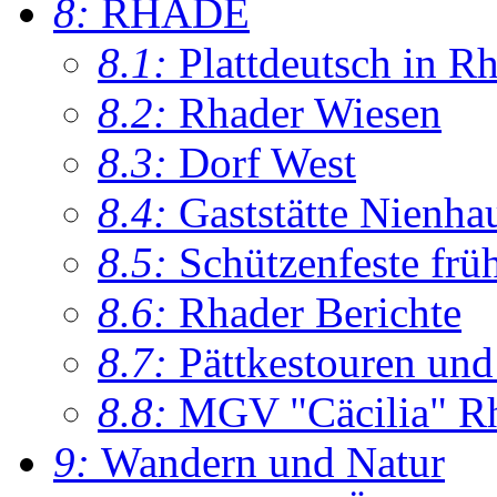
8:
RHADE
8.1:
Plattdeutsch in R
8.2:
Rhader Wiesen
8.3:
Dorf West
8.4:
Gaststätte Nienha
8.5:
Schützenfeste frü
8.6:
Rhader Berichte
8.7:
Pättkestouren un
8.8:
MGV "Cäcilia" R
9:
Wandern und Natur