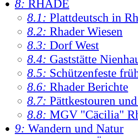
8:
RHADE
8.1:
Plattdeutsch in R
8.2:
Rhader Wiesen
8.3:
Dorf West
8.4:
Gaststätte Nienha
8.5:
Schützenfeste frü
8.6:
Rhader Berichte
8.7:
Pättkestouren un
8.8:
MGV "Cäcilia" R
9:
Wandern und Natur