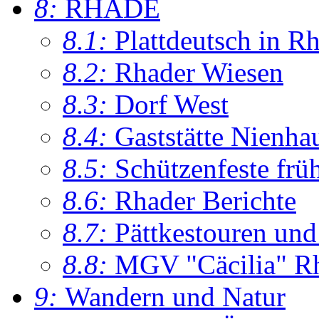
8:
RHADE
8.1:
Plattdeutsch in R
8.2:
Rhader Wiesen
8.3:
Dorf West
8.4:
Gaststätte Nienha
8.5:
Schützenfeste frü
8.6:
Rhader Berichte
8.7:
Pättkestouren un
8.8:
MGV "Cäcilia" R
9:
Wandern und Natur