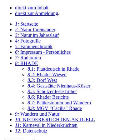
direkt zum Inhalt
.
direkt zur Anmeldung
.
1:
Startseite
2:
Natur füreinander
3:
Natur im Jahreslauf
4:
Fotografie
5:
Familienchronik
6:
Impressum - Persönliches
7:
Radtouren
8:
RHADE
8.1:
Plattdeutsch in Rhade
8.2:
Rhader Wiesen
8.3:
Dorf West
8.4:
Gaststätte Nienhaus-Köster
8.5:
Schützenfeste früher
8.6:
Rhader Berichte
8.7:
Pättkestouren und Wandern
8.8:
MGV "Cäcilia" Rhade
9:
Wandern und Natur
10:
NIEDERKRÜCHTEN-AKTUELL
11:
Karneval in Niederkrüchten
12:
Datenschutz