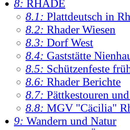
8:
RHADE
8.1:
Plattdeutsch in R
8.2:
Rhader Wiesen
8.3:
Dorf West
8.4:
Gaststätte Nienha
8.5:
Schützenfeste frü
8.6:
Rhader Berichte
8.7:
Pättkestouren un
8.8:
MGV "Cäcilia" R
9:
Wandern und Natur