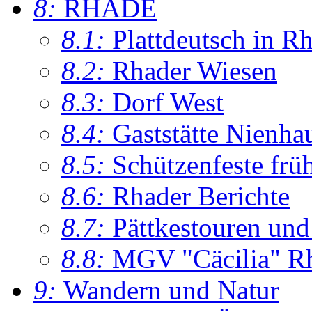
8:
RHADE
8.1:
Plattdeutsch in R
8.2:
Rhader Wiesen
8.3:
Dorf West
8.4:
Gaststätte Nienha
8.5:
Schützenfeste frü
8.6:
Rhader Berichte
8.7:
Pättkestouren un
8.8:
MGV "Cäcilia" R
9:
Wandern und Natur