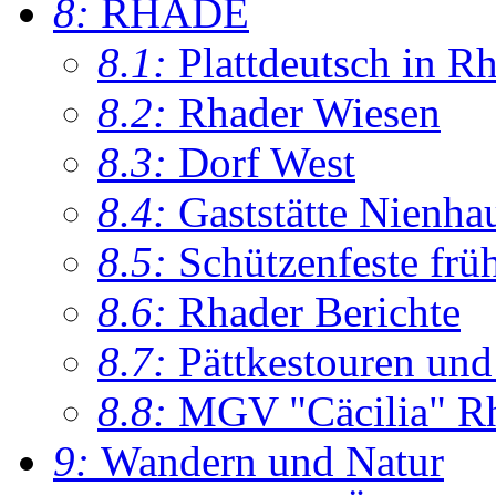
8:
RHADE
8.1:
Plattdeutsch in R
8.2:
Rhader Wiesen
8.3:
Dorf West
8.4:
Gaststätte Nienha
8.5:
Schützenfeste frü
8.6:
Rhader Berichte
8.7:
Pättkestouren un
8.8:
MGV "Cäcilia" R
9:
Wandern und Natur