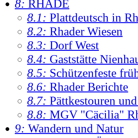
8:
RHADE
8.1:
Plattdeutsch in R
8.2:
Rhader Wiesen
8.3:
Dorf West
8.4:
Gaststätte Nienha
8.5:
Schützenfeste frü
8.6:
Rhader Berichte
8.7:
Pättkestouren un
8.8:
MGV "Cäcilia" R
9:
Wandern und Natur